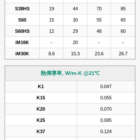
S38HS
19
44
70
85
S60
15
30
55
65
S60HS
12
29
48
60
iM16K
-
20
-
-
iM30K
8.6
15.3
23.6
26.7
熱傳導率, W/m-K @21℃
K1
0.047
K15
0.055
K20
0.070
K25
0.085
K37
0.124