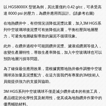
以
HGS8000X
型號為例，其比重僅約
0.42 g/cc
，可承受高
達
8000 psi
的壓力，為鑽井應用而設計。
(
請參考右圖
)
在地熱鑽井中，有些情況須降低泥漿比重，加入3M
HGS
系
列中空玻璃球後泥漿可有效降低比重，平衡柱壓與地層壓
力，可避免地層破裂導致的漏泥不循環現象。
此外，在鑽井過程中可能因鑽井泥漿、濾液或鑽屑等侵入，
改變生產層特性，導致生產率降低，加入中空玻璃球也可以
預防地層污損等問題。
為了確保最佳應用效果，需根據實際地熱井條件調整中空玻
璃球添加量及泥漿配方，在這方面我們有專業的
3M
技術人
員能提供強力的支援與協助。
3M HGS
系列中空玻璃球不僅是減少鑽井成本的有效工具，
產品穩定的化學性質及耐用性，使其成為地熱鑽井作業中的
優秀輔助材料。