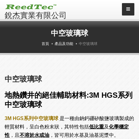
銳杰實業有限公司
中空玻璃球
首頁
產品及功能
中空玻璃球
中空玻璃球
地熱鑽井的絕佳輔助材料
:3M HGS
系列
中空玻璃球
3M HGS
系列中空玻璃球
是一種由鈉鈣硼矽酸鹽玻璃製成的
輕質材料，呈白色粉末狀，其特性包括
低比重
及
化學穩定
性
，且
不溶於水或油
，皆可用於水基及油基泥漿中。