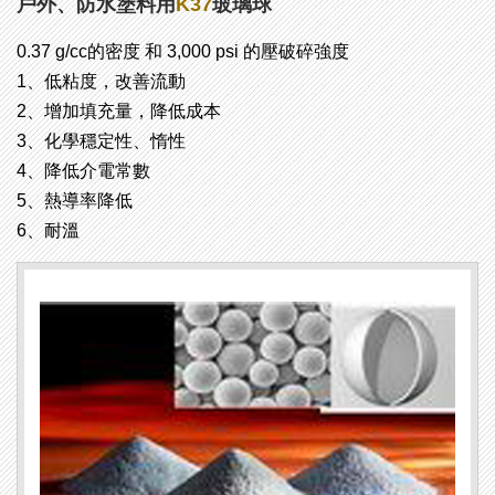
戶外、防水塗料用
K37
玻璃球
0.37 g/cc的密度 和 3,000 psi 的壓破碎強度
1、低粘度，改善流動
2、增加填充量，降低成本
3、化學穩定性、惰性
4、降低介電常數
5、熱導率降低
6、耐溫